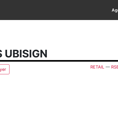
Ag
 UBISIGN
RETAIL
—
RS