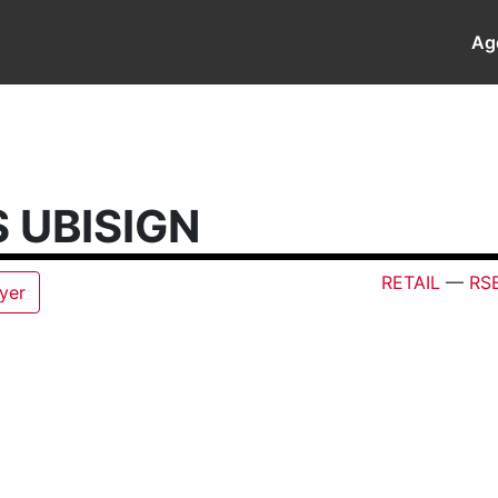
Ag
 UBISIGN
RETAIL
—
RS