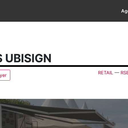
Ag
 UBISIGN
RETAIL
—
RS