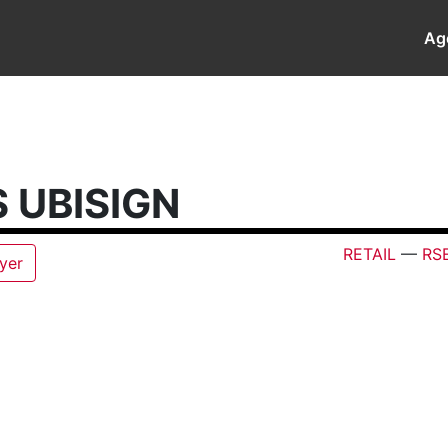
Ag
 UBISIGN
RETAIL
—
RS