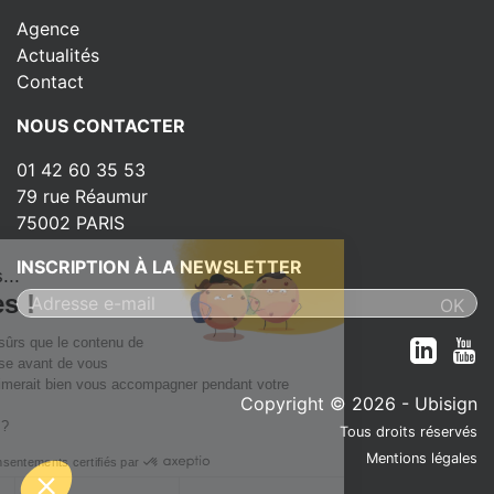
Agence
Actualités
Contact
NOUS CONTACTER
01 42 60 35 53
79 rue Réaumur
75002 PARIS
INSCRIPTION À LA NEWSLETTER
'est nous...
Cookies !
endu d'être sûrs que le contenu de
vous intéresse avant de vous
, mais on aimerait bien vous accompagner pendant votre
Copyright © 2026 - Ubisign
 pour vous ?
Tous droits réservés
Mentions légales
Consentements certifiés par