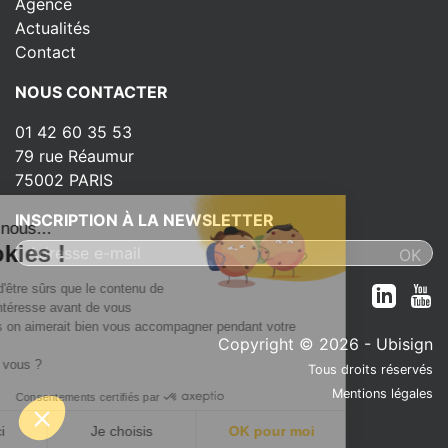
Agence
Actualités
Contact
NOUS CONTACTER
01 42 60 35 53
79 rue Réaumur
75002 PARIS
INSCRIPTION À LA NEWSLETTER
ut c'est nous...
s Cookies !
 attendu d'être sûrs que le contenu de
ite vous intéresse avant de vous
nger, mais on aimerait bien vous accompagner pendant votre
Copyright © 2026 - Ubisign
e...
t OK pour vous ?
Tous droits réservés
Mentions légales
Consentements certifiés par
Non merci
Je choisis
OK pour moi