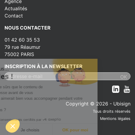
Agence
Actualités
Contact
NOUS CONTACTER
01 42 60 35 53
79 rue Réaumur
75002 PARIS
INSCRIPTION À LA NEWSLETTER
c'est nous...
 Cookies !
tendu d'être sûrs que le contenu de
 vous intéresse avant de vous
r, mais on aimerait bien vous accompagner pendant votre
Copyright © 2026 - Ubisign
OK pour vous ?
Tous droits réservés
Mentions légales
Consentements certifiés par
n merci
Je choisis
OK pour moi